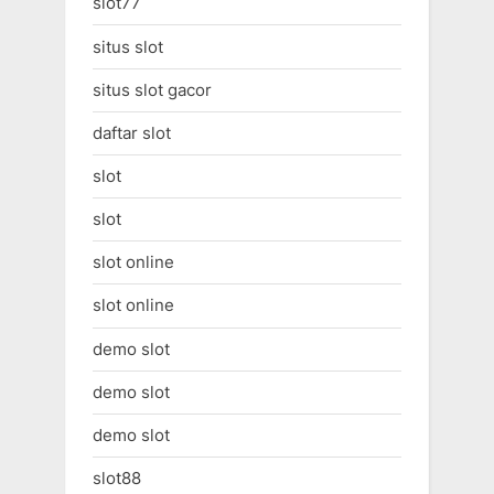
slot77
situs slot
situs slot gacor
daftar slot
slot
slot
slot online
slot online
demo slot
demo slot
demo slot
slot88