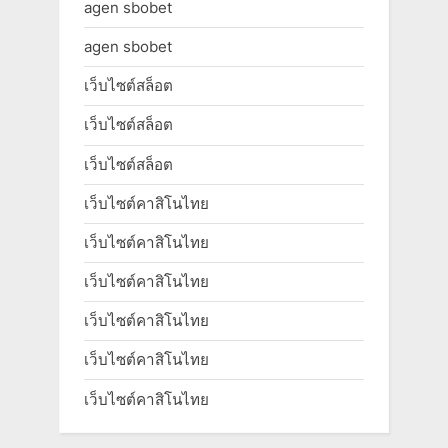
agen sbobet
agen sbobet
เว็บไซต์สล็อต
เว็บไซต์สล็อต
เว็บไซต์สล็อต
เว็บไซต์คาสิโนไทย
เว็บไซต์คาสิโนไทย
เว็บไซต์คาสิโนไทย
เว็บไซต์คาสิโนไทย
เว็บไซต์คาสิโนไทย
เว็บไซต์คาสิโนไทย