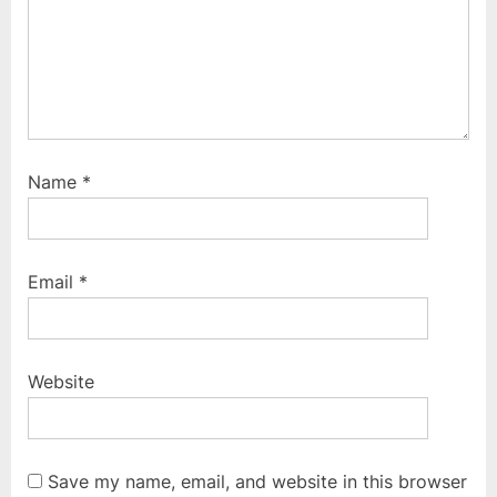
Name
*
Email
*
Website
Save my name, email, and website in this browser