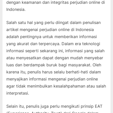
dengan keamanan dan integritas perjudian online di
Indonesia.
Salah satu hal yang perlu diingat dalam penulisan
artikel mengenai perjudian online di Indonesia
adalah pentingnya untuk memberikan informasi
yang akurat dan terpercaya. Dalam era teknologi
informasi seperti sekarang ini, informasi yang salah
atau menyesatkan dapat dengan mudah menyebar
luas dan berdampak buruk bagi masyarakat. Oleh
karena itu, penulis harus selalu berhati-hati dalam
menyajikan informasi mengenai perjudian online
agar tidak menimbulkan kesalahpahaman atau salah
interpretasi.
Selain itu, penulis juga perlu mengikuti prinsip EAT