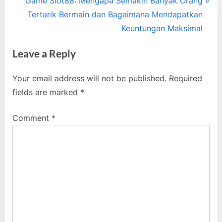
e
N
Game Slot88: Mengapa Semakin Banyak Orang
v
e
Tertarik Bermain dan Bagaimana Mendapatkan
i
x
Keuntungan Maksimal
o
t
Leave a Reply
u
P
s
o
Your email address will not be published.
Required
P
s
fields are marked
*
o
t
s
:
Comment
*
t
: