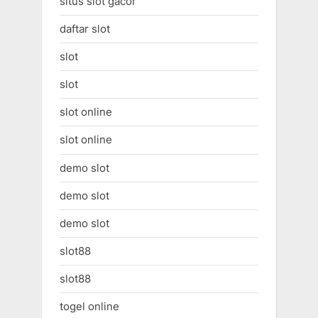
situs slot gacor
daftar slot
slot
slot
slot online
slot online
demo slot
demo slot
demo slot
slot88
slot88
togel online