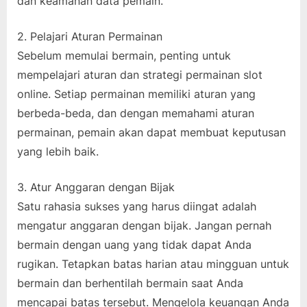
dan keamanan data pemain.
2. Pelajari Aturan Permainan
Sebelum memulai bermain, penting untuk
mempelajari aturan dan strategi permainan slot
online. Setiap permainan memiliki aturan yang
berbeda-beda, dan dengan memahami aturan
permainan, pemain akan dapat membuat keputusan
yang lebih baik.
3. Atur Anggaran dengan Bijak
Satu rahasia sukses yang harus diingat adalah
mengatur anggaran dengan bijak. Jangan pernah
bermain dengan uang yang tidak dapat Anda
rugikan. Tetapkan batas harian atau mingguan untuk
bermain dan berhentilah bermain saat Anda
mencapai batas tersebut. Mengelola keuangan Anda