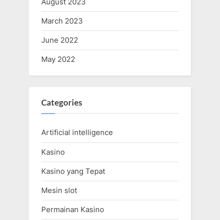
August 2023
March 2023
June 2022
May 2022
Categories
Artificial intelligence
Kasino
Kasino yang Tepat
Mesin slot
Permainan Kasino