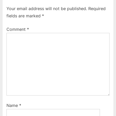
u
P
Your email address will not be published.
Required
s
o
fields are marked
*
P
s
o
t
Comment
*
s
:
t
:
Name
*