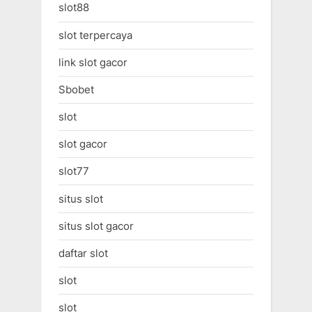
slot88
slot terpercaya
link slot gacor
Sbobet
slot
slot gacor
slot77
situs slot
situs slot gacor
daftar slot
slot
slot