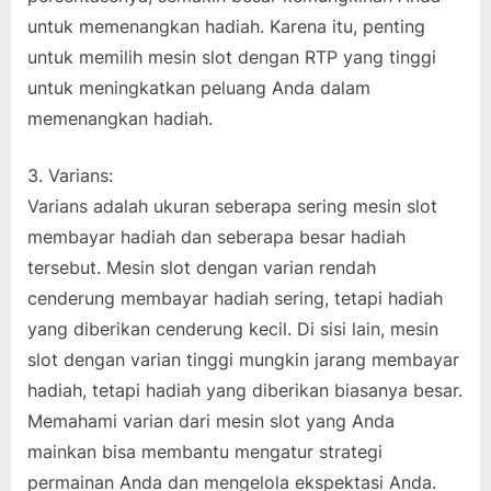
untuk memenangkan hadiah. Karena itu, penting
untuk memilih mesin slot dengan RTP yang tinggi
untuk meningkatkan peluang Anda dalam
memenangkan hadiah.
3. Varians:
Varians adalah ukuran seberapa sering mesin slot
membayar hadiah dan seberapa besar hadiah
tersebut. Mesin slot dengan varian rendah
cenderung membayar hadiah sering, tetapi hadiah
yang diberikan cenderung kecil. Di sisi lain, mesin
slot dengan varian tinggi mungkin jarang membayar
hadiah, tetapi hadiah yang diberikan biasanya besar.
Memahami varian dari mesin slot yang Anda
mainkan bisa membantu mengatur strategi
permainan Anda dan mengelola ekspektasi Anda.