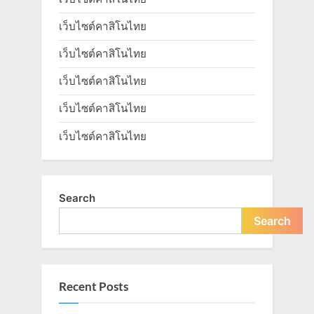
เว็บไซต์คาสิโนไทย
เว็บไซต์คาสิโนไทย
เว็บไซต์คาสิโนไทย
เว็บไซต์คาสิโนไทย
เว็บไซต์คาสิโนไทย
Search
Search
Recent Posts