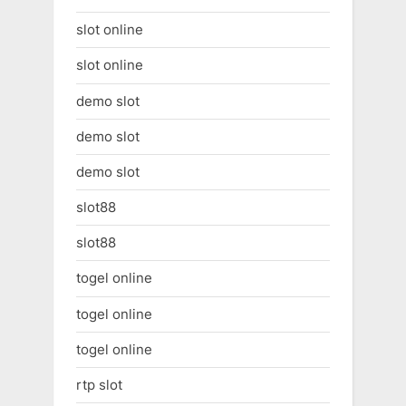
slot online
slot online
demo slot
demo slot
demo slot
slot88
slot88
togel online
togel online
togel online
rtp slot