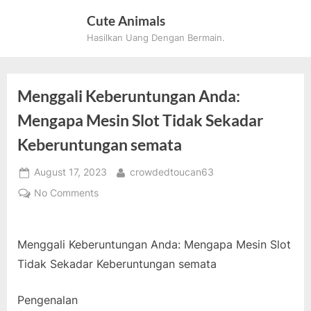
Skip
Cute Animals
to
Hasilkan Uang Dengan Bermain.
content
Menggali Keberuntungan Anda:
Mengapa Mesin Slot Tidak Sekadar
Keberuntungan semata
Posted
By
August 17, 2023
crowdedtoucan63
on
on
No Comments
Menggali
Keberuntungan
Anda:
Menggali Keberuntungan Anda: Mengapa Mesin Slot
Mengapa
Tidak Sekadar Keberuntungan semata
Mesin
Slot
Pengenalan
Tidak