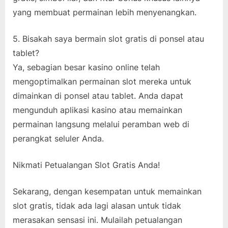
yang membuat permainan lebih menyenangkan.
5. Bisakah saya bermain slot gratis di ponsel atau
tablet?
Ya, sebagian besar kasino online telah
mengoptimalkan permainan slot mereka untuk
dimainkan di ponsel atau tablet. Anda dapat
mengunduh aplikasi kasino atau memainkan
permainan langsung melalui peramban web di
perangkat seluler Anda.
Nikmati Petualangan Slot Gratis Anda!
Sekarang, dengan kesempatan untuk memainkan
slot gratis, tidak ada lagi alasan untuk tidak
merasakan sensasi ini. Mulailah petualangan