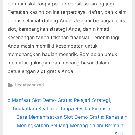
bermain slot tanpa perlu deposit sekarang juga!
Temukan kasino online terpercaya, daftar, dan klaim
bonus selamat datang Anda. Jelajahi berbagai jenis
slot, kembangkan strategi Anda, dan nikmati
kesenangan tanpa tekanan finansial. Terlebih lagi,
Anda masih memiliki kesempatan untuk
memenangkan hadiah menarik. Bersiaplah untuk
memutar gulungan dan menang besar dalam
petualangan slot gratis Anda!
Uncategorized
Post
P
Manfaat Slot Demo Gratis: Pelajari Strategi,
r
Tingkatkan Keahlian, Tanpa Resiko Finansial
navigation
e
N
Cara Memanfaatkan Slot Demo Gratis: Rahasia
v
e
Meningkatkan Peluang Menang dalam Bermain
i
x
Slot