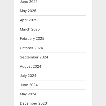
June 2025
May 2025
April 2025
March 2025
February 2025
October 2024
September 2024
August 2024
July 2024
June 2024
May 2024
December 2023