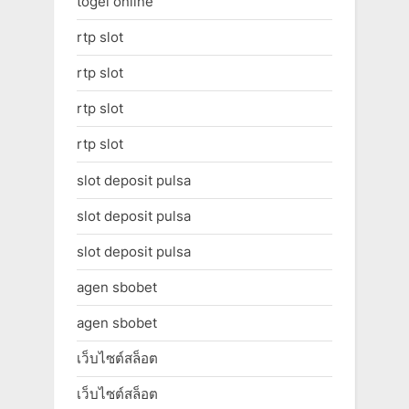
togel online
rtp slot
rtp slot
rtp slot
rtp slot
slot deposit pulsa
slot deposit pulsa
slot deposit pulsa
agen sbobet
agen sbobet
เว็บไซต์สล็อต
เว็บไซต์สล็อต