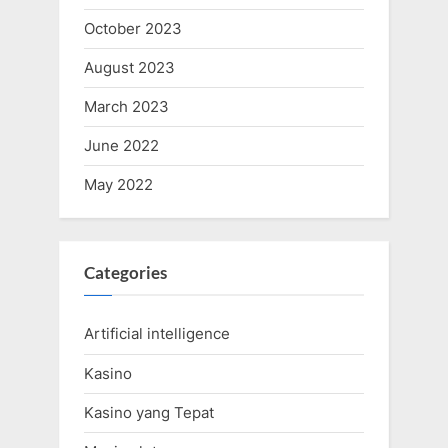
October 2023
August 2023
March 2023
June 2022
May 2022
Categories
Artificial intelligence
Kasino
Kasino yang Tepat