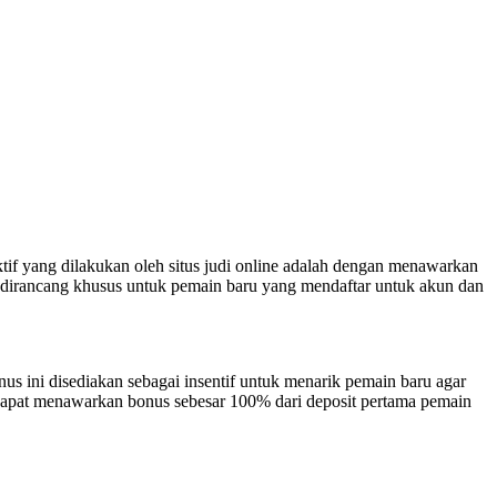
ektif yang dilakukan oleh situs judi online adalah dengan menawarkan
dirancang khusus untuk pemain baru yang mendaftar untuk akun dan
s ini disediakan sebagai insentif untuk menarik pemain baru agar
ne dapat menawarkan bonus sebesar 100% dari deposit pertama pemain