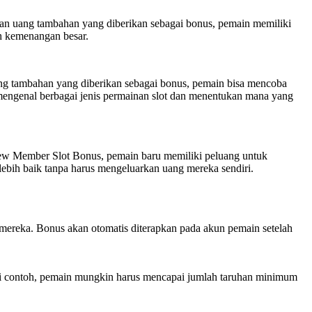
 uang tambahan yang diberikan sebagai bonus, pemain memiliki
ih kemenangan besar.
ng tambahan yang diberikan sebagai bonus, pemain bisa mencoba
 mengenal berbagai jenis permainan slot dan menentukan mana yang
 New Member Slot Bonus, pemain baru memiliki peluang untuk
bih baik tanpa harus mengeluarkan uang mereka sendiri.
mereka. Bonus akan otomatis diterapkan pada akun pemain setelah
gai contoh, pemain mungkin harus mencapai jumlah taruhan minimum