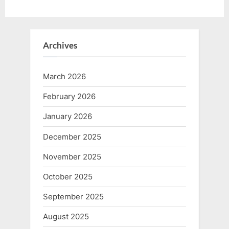
Archives
March 2026
February 2026
January 2026
December 2025
November 2025
October 2025
September 2025
August 2025