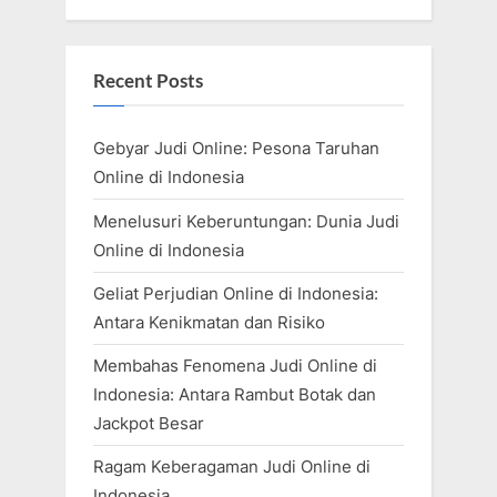
Recent Posts
Gebyar Judi Online: Pesona Taruhan
Online di Indonesia
Menelusuri Keberuntungan: Dunia Judi
Online di Indonesia
Geliat Perjudian Online di Indonesia:
Antara Kenikmatan dan Risiko
Membahas Fenomena Judi Online di
Indonesia: Antara Rambut Botak dan
Jackpot Besar
Ragam Keberagaman Judi Online di
Indonesia