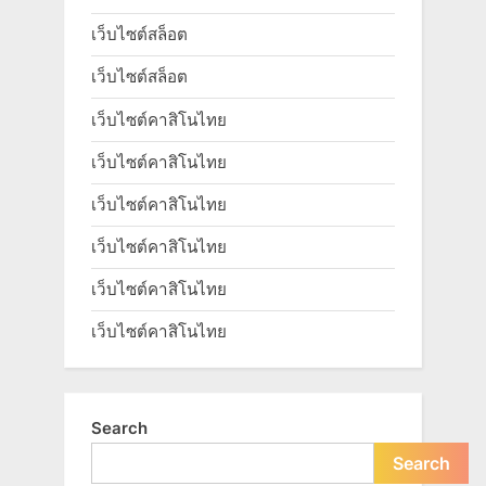
เว็บไซต์สล็อต
เว็บไซต์สล็อต
เว็บไซต์คาสิโนไทย
เว็บไซต์คาสิโนไทย
เว็บไซต์คาสิโนไทย
เว็บไซต์คาสิโนไทย
เว็บไซต์คาสิโนไทย
เว็บไซต์คาสิโนไทย
Search
Search