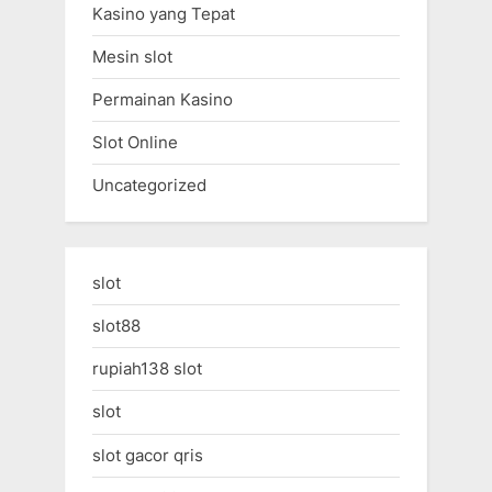
Kasino yang Tepat
Mesin slot
Permainan Kasino
Slot Online
Uncategorized
slot
slot88
⁠rupiah138 slot
slot
slot gacor qris