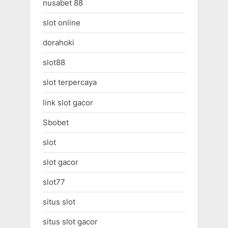
nusabet 88
slot online
dorahoki
slot88
slot terpercaya
link slot gacor
Sbobet
slot
slot gacor
slot77
situs slot
situs slot gacor