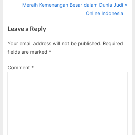
navigation
e
N
Meraih Kemenangan Besar dalam Dunia Judi
v
e
Online Indonesia
i
x
Leave a Reply
o
t
u
P
Your email address will not be published.
Required
s
o
fields are marked
*
P
s
o
t
Comment
*
s
:
t
: