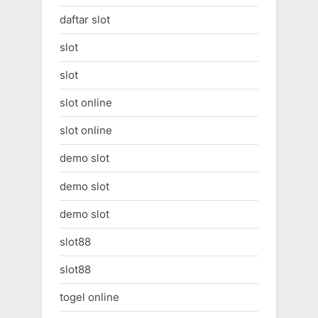
daftar slot
slot
slot
slot online
slot online
demo slot
demo slot
demo slot
slot88
slot88
togel online