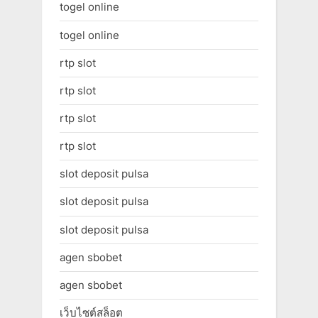
togel online
togel online
rtp slot
rtp slot
rtp slot
rtp slot
slot deposit pulsa
slot deposit pulsa
slot deposit pulsa
agen sbobet
agen sbobet
เว็บไซต์สล็อต