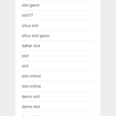
slot gacor
slot77
situs slot
situs slot gacor
daftar slot
slot
slot
slot online
slot online
demo slot
demo slot