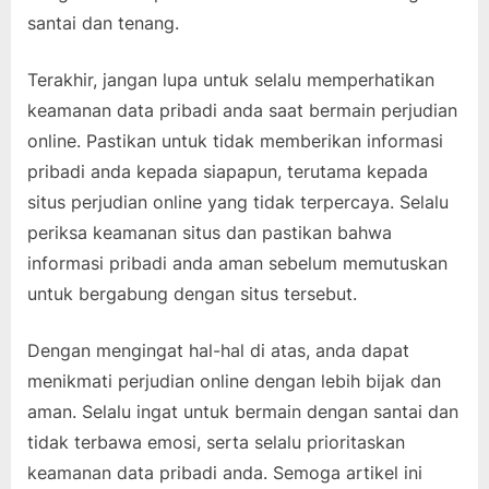
santai dan tenang.
Terakhir, jangan lupa untuk selalu memperhatikan
keamanan data pribadi anda saat bermain perjudian
online. Pastikan untuk tidak memberikan informasi
pribadi anda kepada siapapun, terutama kepada
situs perjudian online yang tidak terpercaya. Selalu
periksa keamanan situs dan pastikan bahwa
informasi pribadi anda aman sebelum memutuskan
untuk bergabung dengan situs tersebut.
Dengan mengingat hal-hal di atas, anda dapat
menikmati perjudian online dengan lebih bijak dan
aman. Selalu ingat untuk bermain dengan santai dan
tidak terbawa emosi, serta selalu prioritaskan
keamanan data pribadi anda. Semoga artikel ini