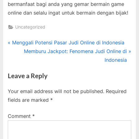
bermanfaat bagi anda yang gemar bermain game
online dan selalu ingat untuk bermain dengan bijak!
Uncategorized
Post
P
Menggali Potensi Pasar Judi Online di Indonesia
r
N
Memburu Jackpot: Fenomena Judi Online di
navigation
e
e
Indonesia
v
x
Leave a Reply
i
t
o
P
Your email address will not be published.
Required
u
o
fields are marked
*
s
s
P
t
Comment
*
o
:
s
t