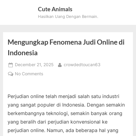
Skip
Cute Animals
to
Hasilkan Uang Dengan Bermain.
content
Mengungkap Fenomena Judi Online di
Indonesia
Posted
By
December 21, 2025
crowdedtoucan63
on
on
No Comments
Mengungkap
Fenomena
Judi
Perjudian online telah menjadi salah satu industri
Online
yang sangat populer di Indonesia. Dengan semakin
di
berkembangnya teknologi, semakin banyak orang
Indonesia
yang beralih dari perjudian konvensional ke
perjudian online. Namun, ada beberapa hal yang