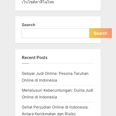
เว็บไซต์คาสิโนไทย
Search
Search
Recent Posts
Gebyar Judi Online: Pesona Taruhan
Online di Indonesia
Menelusuri Keberuntungan: Dunia Judi
Online di Indonesia
Geliat Perjudian Online di Indonesia:
Antara Kenikmatan dan Risiko